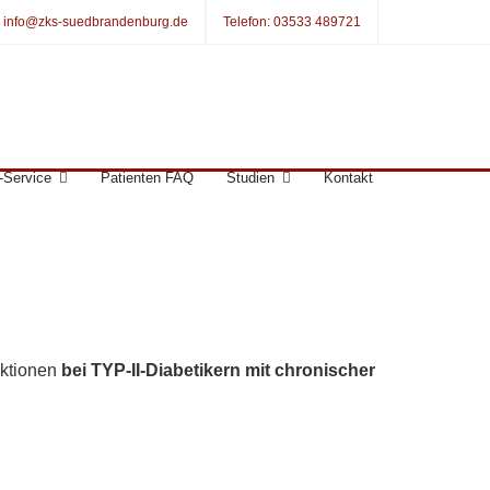
:
info@zks-suedbrandenburg.de
Telefon:
03533 489721
-Service
Patienten FAQ
Studien
Kontakt
nktionen
bei TYP-II-Diabetikern mit chronischer