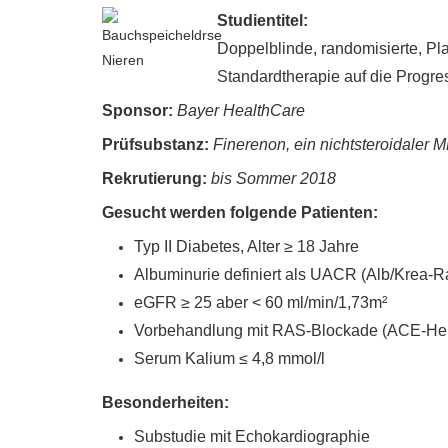
Studientitel
:
Doppelblinde, randomisierte, Pla
Standardtherapie auf die Progres
Sponsor:
Bayer HealthCare
Prüfsubstanz:
Finerenon, ein nichtsteroidaler 
Rekrutierung:
bis Sommer 2018
Gesucht werden folgende Patienten:
Typ II Diabetes, Alter ≥ 18 Jahre
Albuminurie definiert als UACR (Alb/Krea-R
eGFR ≥ 25 aber < 60 ml/min/1,73m²
Vorbehandlung mit RAS-Blockade (ACE-Hem
Serum Kalium ≤ 4,8 mmol/l
Besonderheiten:
Substudie mit Echokardiographie