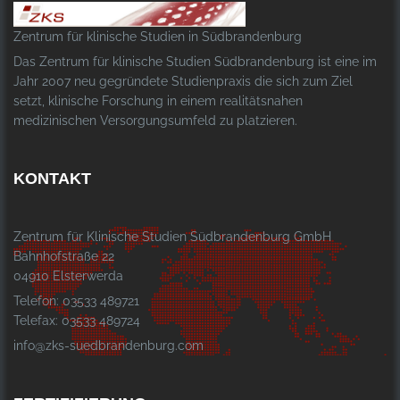
Zentrum für klinische Studien in Südbrandenburg
Das Zentrum für klinische Studien Südbrandenburg ist eine im
Jahr 2007 neu gegründete Studienpraxis die sich zum Ziel
setzt, klinische Forschung in einem realitätsnahen
medizinischen Versorgungsumfeld zu platzieren.
KONTAKT
Zentrum für Klinische Studien Südbrandenburg GmbH
Bahnhofstraße 22
04910 Elsterwerda
Telefon: 03533 489721
Telefax: 03533 489724
info@zks-suedbrandenburg.com