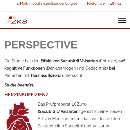
E-Mail:
info@zks-suedbrandenburg.de
Telefon:
03533 489721
PERSPECTIVE
Die Studie hat den
Effekt von Sacubitril Valsartan
(Entresto)
auf
kognitive Funktionen
(Denkvermögen und Gedächtnis)
bei
Patienten mit
Herzinsuffizienz
untersucht.
Studie beendet.
HERZINSUFFIZIENZ
Das Prüfpräparat LCZ696
[Sacubitril/Valsartan]
gehört zu einer neuen
Art von Medikamenten, das aus den beiden
Bestandteilen Sacubitril und Valsartan